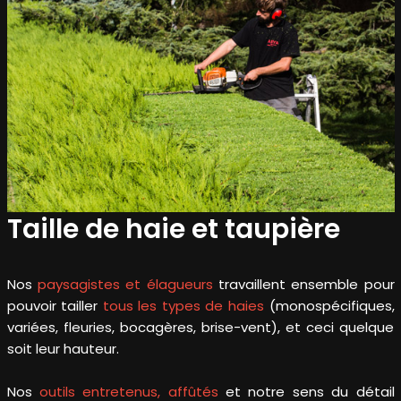
Taille de haie et taupière
Nos
paysagistes et élagueurs
travaillent ensemble pour
pouvoir tailler
tous les types de haies
(monospécifiques,
variées, fleuries, bocagères, brise-vent), et ceci quelque
soit leur hauteur.
Nos
outils entretenus, affûtés
et notre sens du détail